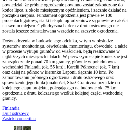
powiedział, że próbne ogrodzenie powinno zostać zakończone do
końca lipca, z około miesięcznym opóźnieniem, i zacznie działać na
początku sierpnia. Fundament ogrodzenia jest prawie w 100
procentach gotowy, siatki i słupki ogrodzeniowe są prawie w całości
na swoim miejscu. Cylindryczna bariera z drutu ostrzowego nie
została jeszcze zainstalowana wszędzie na szczycie ogrodzenia.
Doświadczenia w budowie tego odcinka, w tym w obsłudze
systemów monitoringu, oświetlenia, monitoringu, obwodnic, a także
w procesie wykupu gruntów od właścicieli, będą realizowane w
najbliższych miesiącach i latach. W pierwszym etapie konieczne jest
zabezpieczenie ponad 70 km granicy, głównie w południowo-
wschodniej Finlandii (ok. 55 km) i Karelii Północnej (ok. 7 km)
oraz dalej na północ w kierunku Laponii (łącznie 10 km). Po
zamontowaniu próbnego ogrodzenia i drutu ostrzowego oraz
sprawdzeniu jego funkcjonalności, Straż Graniczna przejdzie do
kolejnego etapu projektu, polegającego na budowie ok. 75 km
ogrodzenia z drutu kolczastego wzdłuż kolejnej części wschodniej
granicy.
Finlandia
Drut ostrzowy
Zasieki concertina