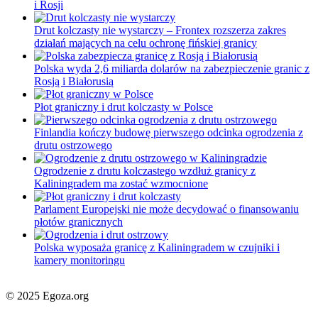
i Rosji
Drut kolczasty nie wystarczy – Frontex rozszerza zakres
działań mających na celu ochronę fińskiej granicy
Polska wyda 2,6 miliarda dolarów na zabezpieczenie granic z
Rosją i Białorusią
Płot graniczny i drut kolczasty w Polsce
Finlandia kończy budowę pierwszego odcinka ogrodzenia z
drutu ostrzowego
Ogrodzenie z drutu kolczastego wzdłuż granicy z
Kaliningradem ma zostać wzmocnione
Parlament Europejski nie może decydować o finansowaniu
płotów granicznych
Polska wyposaża granicę z Kaliningradem w czujniki i
kamery monitoringu
© 2025 Egoza.org