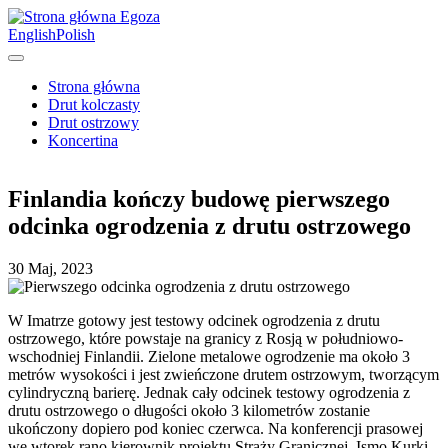
Egoza
English
Polish
Strona główna
Drut kolczasty
Drut ostrzowy
Koncertina
Finlandia kończy budowę pierwszego
odcinka ogrodzenia z drutu ostrzowego
30 Maj, 2023
W Imatrze gotowy jest testowy odcinek ogrodzenia z drutu
ostrzowego, które powstaje na granicy z Rosją w południowo-
wschodniej Finlandii. Zielone metalowe ogrodzenie ma około 3
metrów wysokości i jest zwieńczone drutem ostrzowym, tworzącym
cylindryczną barierę. Jednak cały odcinek testowy ogrodzenia z
drutu ostrzowego o długości około 3 kilometrów zostanie
ukończony dopiero pod koniec czerwca. Na konferencji prasowej
we wtorek rano kierownik projektu Straży Granicznej, Ismo Kurki,